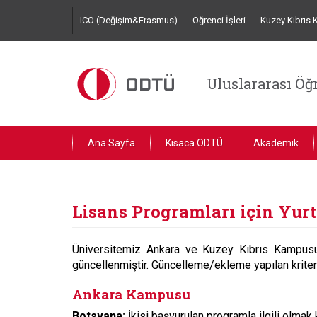
Skip
ICO (Değişim&Erasmus)
Öğrenci İşleri
Kuzey Kıbrıs
to
main
content
Uluslararası Öğr
Ana Sayfa
Kısaca ODTÜ
Akademik
Lisans Programları için Yur
Üniversitemiz Ankara ve Kuzey Kıbrıs Kampusu l
güncellenmiştir. Güncelleme/ekleme yapılan kriterl
Ankara Kampusu
Botsvana:
İkisi başvurulan programla ilgili olm