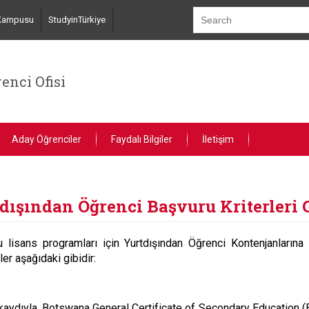
 Kampusu
StudyinTürkiye
enci Ofisi
Aday Öğrenciler
Faydalı Bilgiler
İletişim
tdışından Öğrenci Başvuru Kriterleri
isans programları için Yurtdışından Öğrenci Kontenjanlarına 
er aşağıdaki gibidir:
ak kaydıyla, Botswana General Certificate of Secondary Education