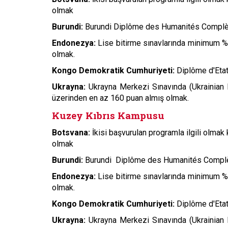
olmak
Burundi:
Burundi Diplôme des Humanités Complète
Endonezya:
Lise bitirme sınavlarında minimum %
olmak.
Kongo Demokratik Cumhuriyeti:
Diplôme d'Etat
Ukrayna:
Ukrayna Merkezi Sınavında (Ukrainian E
üzerinden en az 160 puan almış olmak.
Kuzey Kıbrıs Kampusu
Botsvana:
İkisi başvurulan programla ilgili olm
olmak
Burundi:
Burundi Diplôme des Humanités Complète
Endonezya:
Lise bitirme sınavlarında minimum %8
olmak.
Kongo Demokratik Cumhuriyeti:
Diplôme d'Etat
Ukrayna:
Ukrayna Merkezi Sınavında (Ukrainian E