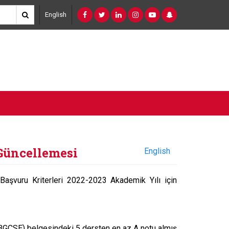
English
 Güncellemesi
English
Başvuru Kriterleri 2022-2023 Akademik Yılı için
 (BGCSE) belgesindeki 5 dersten en az A notu almış