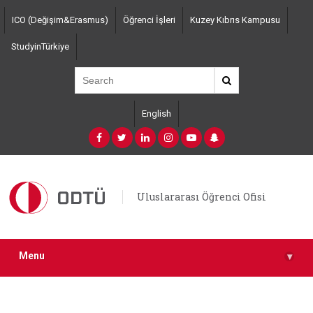
Skip
ICO (Değişim&Erasmus)
Öğrenci İşleri
Kuzey Kıbrıs Kampusu
to
main
StudyinTürkiye
content
English
Uluslararası Öğrenci Ofisi
Menu
▾